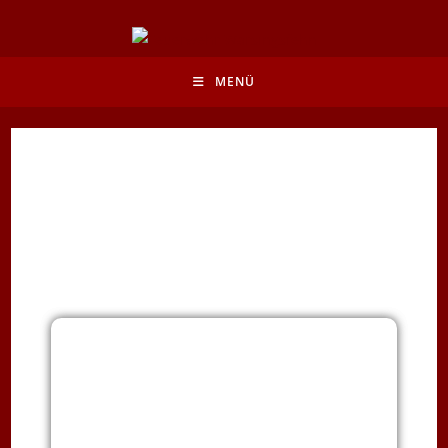
MENÜ
Willkommen auf unserer
Website
Auf den folgenden Seiten geben wir Ihnen einen Überblick über
das große Aufgabengebiet Ihrer Freiwilligen Feuerwehr.