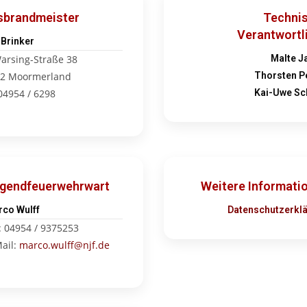
sbrandmeister
Techni
Verantwortl
 Brinker
arsing-Straße 38
Malte J
2 Moormerland
Thorsten P
 04954 / 6298
Kai-Uwe S
gendfeuerwehrwart
Weitere Informati
co Wulff
Datenschutzerkl
: 04954 / 9375253
ail:
marco.wulff@njf.de