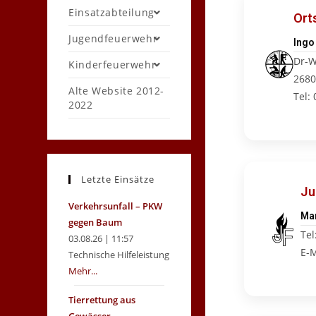
Einsatzabteilung
Ort
Jugendfeuerwehr
Ingo
Dr-W
Kinderfeuerwehr
2680
Alte Website 2012-
Tel:
2022
Letzte Einsätze
Ju
Verkehrsunfall – PKW
Mar
gegen Baum
Tel
03.08.26 | 11:57
E-M
Technische Hilfeleistung
Mehr...
Tierrettung aus