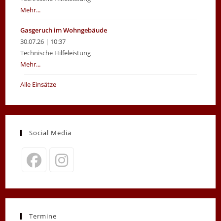
Mehr...
Gasgeruch im Wohngebäude
30.07.26 | 10:37
Technische Hilfeleistung
Mehr...
Alle Einsätze
Social Media
Opens
Opens
in
in
a
a
new
new
Termine