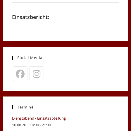
Einsatzbericht:
Social Media
Opens
Opens
in
in
a
a
new
new
Termine
tab
tab
Dienstabend - Einsatzabteilung
10.08.26 | 19:30 - 21:30