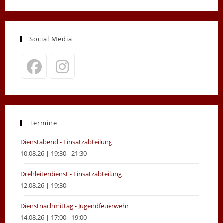
Social Media
Opens
Opens
in
in
a
a
new
new
Termine
tab
tab
Dienstabend - Einsatzabteilung
10.08.26 | 19:30 - 21:30
Drehleiterdienst - Einsatzabteilung
12.08.26 | 19:30
Dienstnachmittag - Jugendfeuerwehr
14.08.26 | 17:00 - 19:00