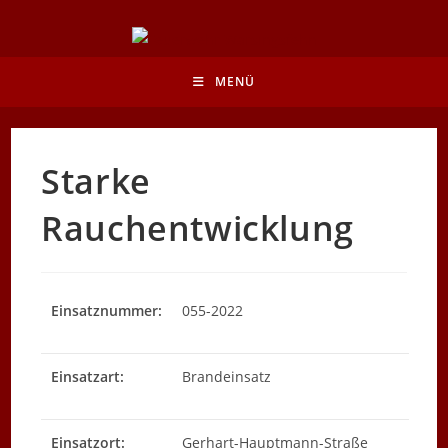
Zum
Inhalt
springen
MENÜ
Starke
Rauchentwicklung
Einsatznummer:
055-2022
Einsatzart:
Brandeinsatz
Einsatzort:
Gerhart-Hauptmann-Straße