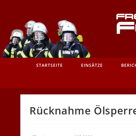
Zum
Inhalt
springen
STARTSEITE
EINSÄTZE
BERIC
Rücknahme Ölsperr