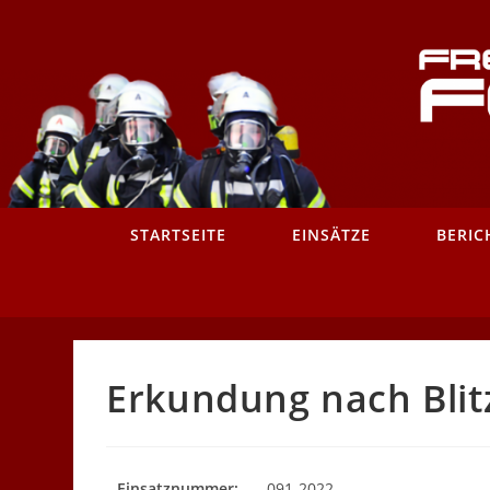
Zum
Inhalt
springen
STARTSEITE
EINSÄTZE
BERIC
Erkundung nach Blit
Einsatznummer:
091-2022