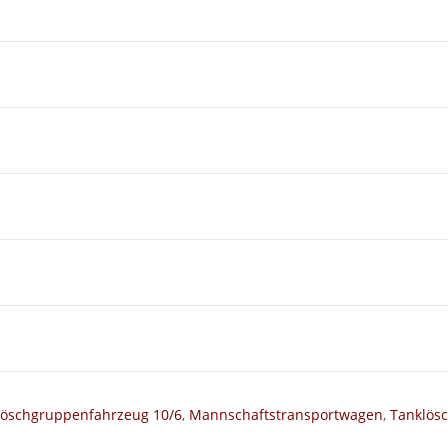
Löschgruppenfahrzeug 10/6
,
Mannschaftstransportwagen
,
Tanklös