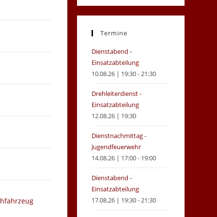
in
in
a
a
new
new
Termine
tab
tab
Dienstabend -
Einsatzabteilung
10.08.26 | 19:30 - 21:30
Drehleiterdienst -
Einsatzabteilung
12.08.26 | 19:30
Dienstnachmittag -
Jugendfeuerwehr
14.08.26 | 17:00 - 19:00
Dienstabend -
Einsatzabteilung
17.08.26 | 19:30 - 21:30
chfahrzeug