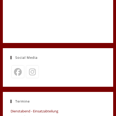
Social Media
Opens
Opens
in
in
a
a
new
new
Termine
tab
tab
Dienstabend - Einsatzabteilung