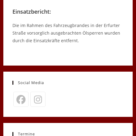
Einsatzbericht:
Die im Rahmen des Fahrzeugbrandes in der Erfurter
Straße vorsorglich ausgebrachten Ölsperren wurden
durch die Einsatzkräfte entfernt.
Social Media
Opens
Opens
in
in
a
a
new
new
Termine