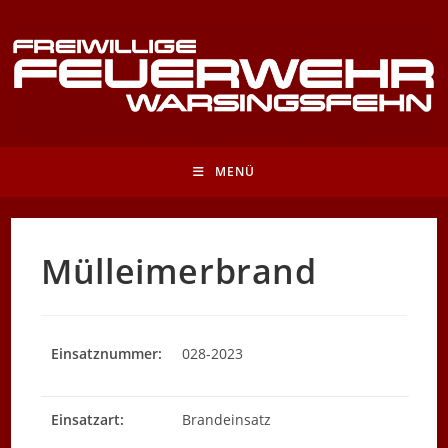
Zum
Inhalt
springen
MENÜ
Mülleimerbrand
Einsatznummer:
028-2023
Einsatzart:
Brandeinsatz