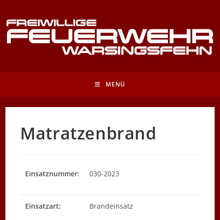
Zum
Inhalt
springen
MENÜ
Matratzenbrand
Einsatznummer:
030-2023
Einsatzart:
Brandeinsatz