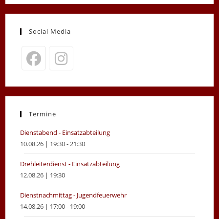
Social Media
Opens
Opens
in
in
a
a
new
new
Termine
tab
tab
Dienstabend - Einsatzabteilung
10.08.26 | 19:30 - 21:30
Drehleiterdienst - Einsatzabteilung
12.08.26 | 19:30
Dienstnachmittag - Jugendfeuerwehr
14.08.26 | 17:00 - 19:00