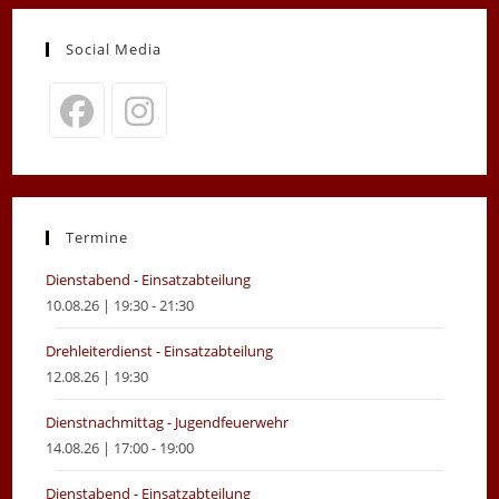
Social Media
Opens
Opens
in
in
a
a
new
new
Termine
tab
tab
Dienstabend - Einsatzabteilung
10.08.26 | 19:30 - 21:30
Drehleiterdienst - Einsatzabteilung
12.08.26 | 19:30
Dienstnachmittag - Jugendfeuerwehr
14.08.26 | 17:00 - 19:00
Dienstabend - Einsatzabteilung