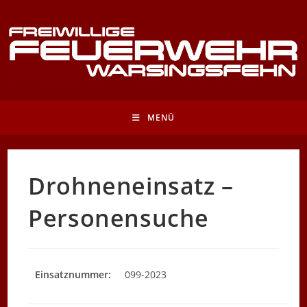
Zum
Inhalt
springen
MENÜ
Drohneneinsatz –
Personensuche
Einsatznummer:
099-2023