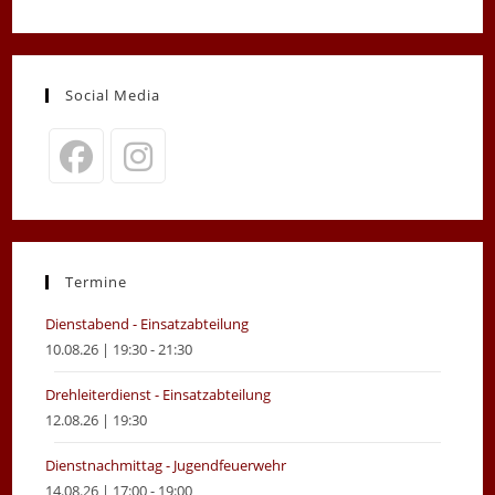
Social Media
Opens
Opens
in
in
a
a
new
new
Termine
tab
tab
Dienstabend - Einsatzabteilung
10.08.26 | 19:30 - 21:30
Drehleiterdienst - Einsatzabteilung
12.08.26 | 19:30
Dienstnachmittag - Jugendfeuerwehr
14.08.26 | 17:00 - 19:00