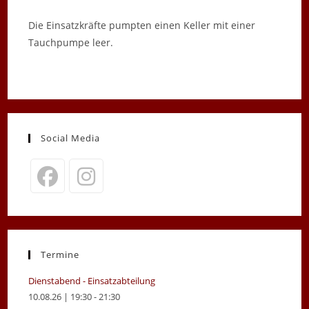
Die Einsatzkräfte pumpten einen Keller mit einer
Tauchpumpe leer.
Social Media
Opens
Opens
in
in
a
a
new
new
Termine
tab
tab
Dienstabend - Einsatzabteilung
10.08.26 | 19:30 - 21:30