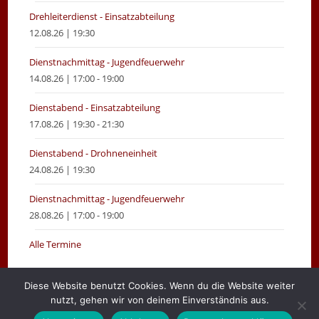
Drehleiterdienst - Einsatzabteilung
12.08.26 | 19:30
Dienstnachmittag - Jugendfeuerwehr
14.08.26 | 17:00 - 19:00
Dienstabend - Einsatzabteilung
17.08.26 | 19:30 - 21:30
Dienstabend - Drohneneinheit
24.08.26 | 19:30
Dienstnachmittag - Jugendfeuerwehr
28.08.26 | 17:00 - 19:00
Alle Termine
Diese Website benutzt Cookies. Wenn du die Website weiter
nutzt, gehen wir von deinem Einverständnis aus.
Gemeinde Moormerland
Impressum
Login