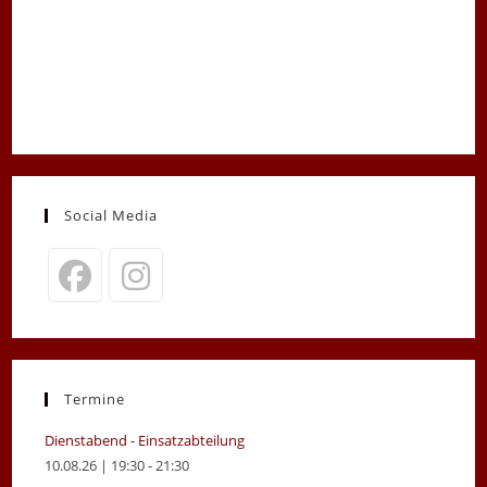
Social Media
Opens
Opens
in
in
a
a
new
new
Termine
tab
tab
Dienstabend - Einsatzabteilung
10.08.26 | 19:30 - 21:30