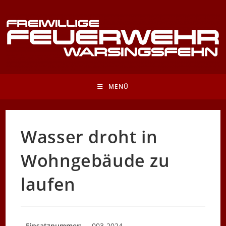
Zum
Inhalt
springen
MENÜ
Wasser droht in
Wohngebäude zu
laufen
Einsatznummer:
003-2024