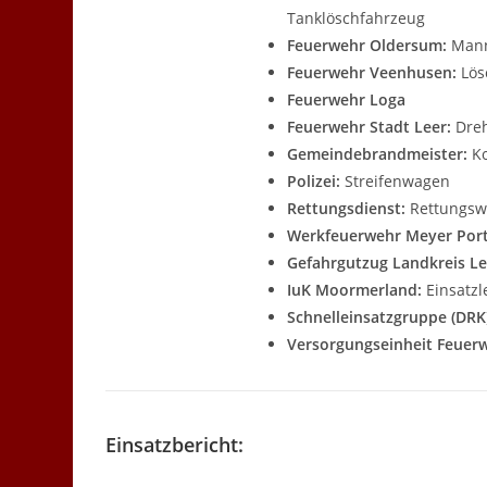
Tanklöschfahrzeug
Feuerwehr Oldersum:
Mann
Feuerwehr Veenhusen:
Lös
Feuerwehr Loga
Feuerwehr Stadt Leer:
Dreh
Gemeindebrandmeister:
K
Polizei:
Streifenwagen
Rettungsdienst:
Rettungsw
Werkfeuerwehr Meyer Port
Gefahrgutzug Landkreis Le
IuK Moormerland:
Einsatzl
Schnelleinsatzgruppe (DRK
Versorgungseinheit Feuer
Einsatzbericht: