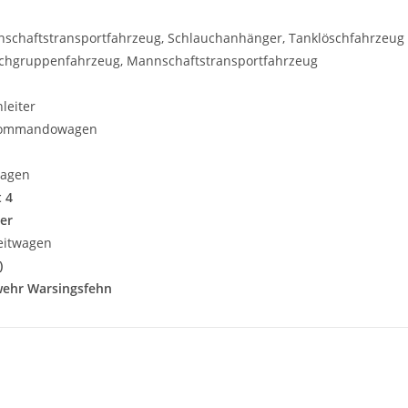
schaftstransportfahrzeug, Schlauchanhänger, Tanklöschfahrzeug
chgruppenfahrzeug, Mannschaftstransportfahrzeug
leiter
ommandowagen
agen
 4
er
eitwagen
)
wehr Warsingsfehn