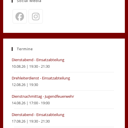
Social Media
Opens
Opens
in
in
a
a
new
new
Termine
tab
tab
Dienstabend - Einsatzabteilung
10.08.26 | 19:30 - 21:30
Drehleiterdienst - Einsatzabteilung
12.08.26 | 19:30
Dienstnachmittag - Jugendfeuerwehr
14.08.26 | 17:00 - 19:00
Dienstabend - Einsatzabteilung
17.08.26 | 19:30 - 21:30