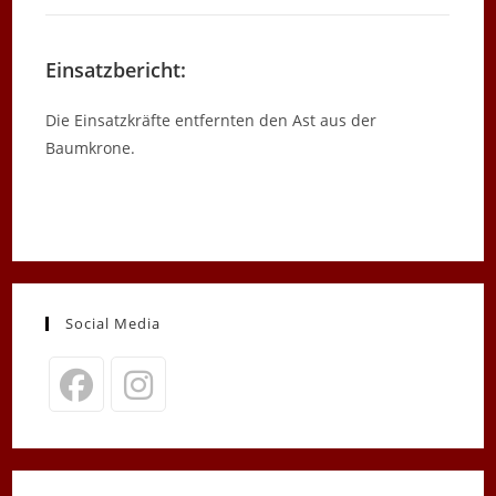
Einsatzbericht:
Die Einsatzkräfte entfernten den Ast aus der
Baumkrone.
Social Media
Opens
Opens
in
in
a
a