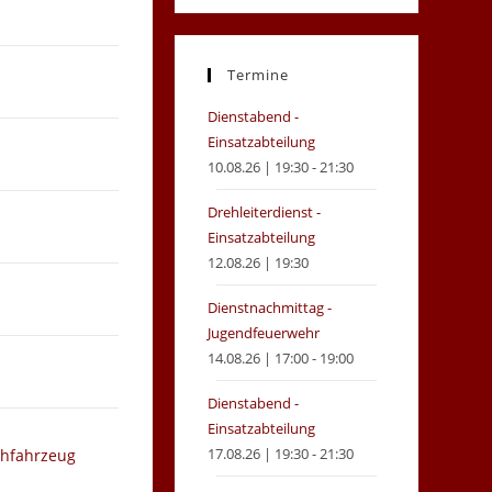
in
in
a
a
new
new
Termine
tab
tab
Dienstabend -
Einsatzabteilung
10.08.26 | 19:30 - 21:30
Drehleiterdienst -
Einsatzabteilung
12.08.26 | 19:30
Dienstnachmittag -
Jugendfeuerwehr
14.08.26 | 17:00 - 19:00
Dienstabend -
Einsatzabteilung
17.08.26 | 19:30 - 21:30
chfahrzeug