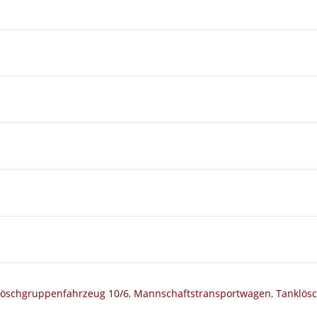
Löschgruppenfahrzeug 10/6
,
Mannschaftstransportwagen
,
Tanklös