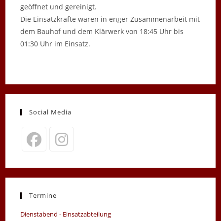
geöffnet und gereinigt.
Die Einsatzkräfte waren in enger Zusammenarbeit mit
dem Bauhof und dem Klärwerk von 18:45 Uhr bis
01:30 Uhr im Einsatz.
Social Media
Opens
Opens
in
in
a
a
new
new
Termine
tab
tab
Dienstabend - Einsatzabteilung