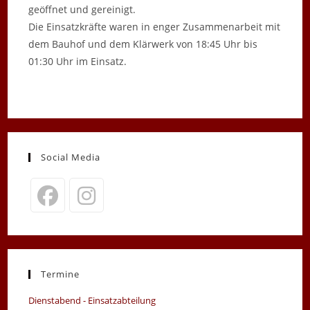
geöffnet und gereinigt.
Die Einsatzkräfte waren in enger Zusammenarbeit mit
dem Bauhof und dem Klärwerk von 18:45 Uhr bis
01:30 Uhr im Einsatz.
Social Media
Opens
Opens
in
in
a
a
new
new
Termine
tab
tab
Dienstabend - Einsatzabteilung