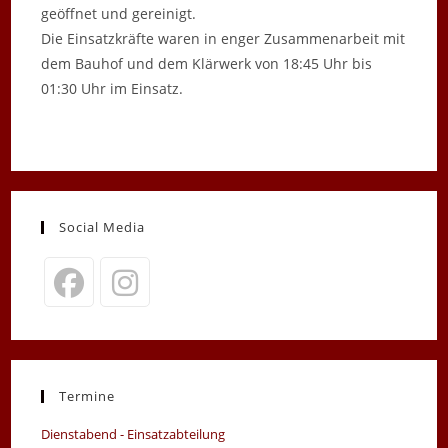
geöffnet und gereinigt.
Die Einsatzkräfte waren in enger Zusammenarbeit mit
dem Bauhof und dem Klärwerk von 18:45 Uhr bis
01:30 Uhr im Einsatz.
Social Media
Opens
Opens
in
in
a
a
new
new
Termine
tab
tab
Dienstabend - Einsatzabteilung