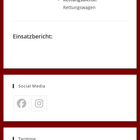
Rettungswagen
Einsatzbericht:
Social Media
Opens
Opens
in
in
a
a
new
new
Termine