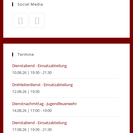
Social Media
Opens
Opens
in
in
a
a
new
new
Termine
tab
tab
Dienstabend - Einsatzabteilung
10.08.26 | 19:30 - 21:30
Drehleiterdienst - Einsatzabteilung
12.08.26 | 19:30
Dienstnachmittag - Jugendfeuerwehr
14.08.26 | 17:00 - 19:00
Dienstabend - Einsatzabteilung
17.08.26 | 19:30 - 21:30