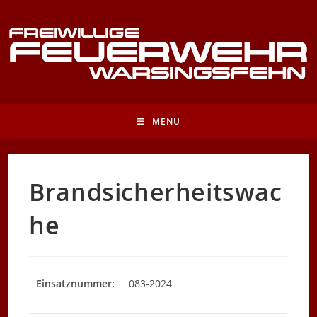
Zum
Inhalt
springen
MENÜ
Brandsicherheitswac
he
Einsatznummer:
083-2024