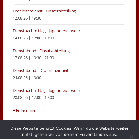
Drehleiterdienst - Einsatzabteilung
12.08.26 | 19:30
Dienstnachmittag - Jugendfeuerwehr
14.08.26 | 17:00 - 19:00
Dienstabend - Einsatzabteilung
17.08.26 | 19:30 - 21:30
Dienstabend - Drohneneinheit
24.08.26 | 19:30
Dienstnachmittag - Jugendfeuerwehr
28.08.26 | 17:00 - 19:00
Alle Termine
Diese Website benutzt Cookies. Wenn du die Website weiter
nutzt, gehen wir von deinem Einverständnis aus.
Gemeinde Moormerland
Impressum
Login