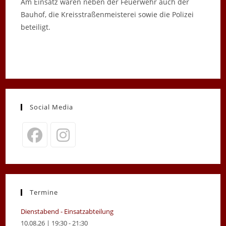
Am Einsatz waren neben der Feuerwehr auch der
Bauhof, die Kreisstraßenmeisterei sowie die Polizei
beteiligt.
Social Media
Opens
Opens
in
in
a
a
new
new
Termine
tab
tab
Dienstabend - Einsatzabteilung
10.08.26 | 19:30 - 21:30