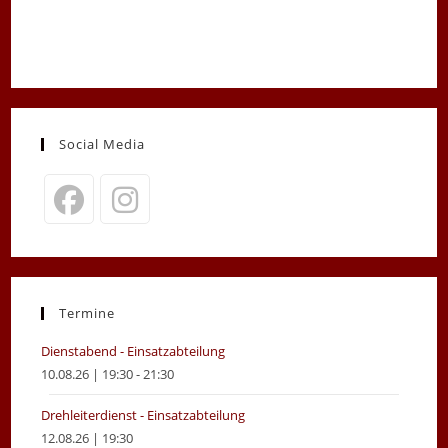
Social Media
Opens
Opens
in
in
a
a
new
new
Termine
tab
tab
Dienstabend - Einsatzabteilung
10.08.26 | 19:30 - 21:30
Drehleiterdienst - Einsatzabteilung
12.08.26 | 19:30