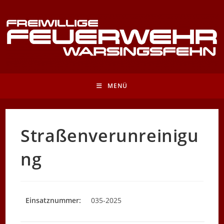
Zum
Inhalt
springen
MENÜ
Straßenverunreinigu
ng
Einsatznummer:
035-2025