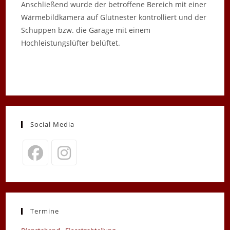
Anschließend wurde der betroffene Bereich mit einer
Wärmebildkamera auf Glutnester kontrolliert und der
Schuppen bzw. die Garage mit einem
Hochleistungslüfter belüftet.
Social Media
Opens
Opens
in
in
a
a
new
new
Termine
tab
tab