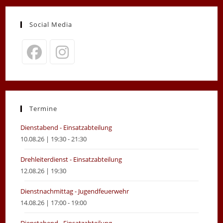
Social Media
Opens
Opens
in
in
a
a
new
new
Termine
tab
tab
Dienstabend - Einsatzabteilung
10.08.26 | 19:30 - 21:30
Drehleiterdienst - Einsatzabteilung
12.08.26 | 19:30
Dienstnachmittag - Jugendfeuerwehr
14.08.26 | 17:00 - 19:00
Dienstabend - Einsatzabteilung