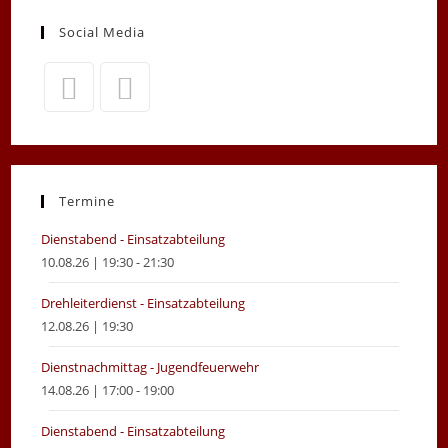
Social Media
Opens
Opens
in
in
a
a
new
new
Termine
tab
tab
Dienstabend - Einsatzabteilung
10.08.26 | 19:30 - 21:30
Drehleiterdienst - Einsatzabteilung
12.08.26 | 19:30
Dienstnachmittag - Jugendfeuerwehr
14.08.26 | 17:00 - 19:00
Dienstabend - Einsatzabteilung