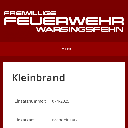
Zum
Inhalt
springen
MENÜ
Kleinbrand
Einsatznummer:
074-2025
Einsatzart:
Brandeinsatz