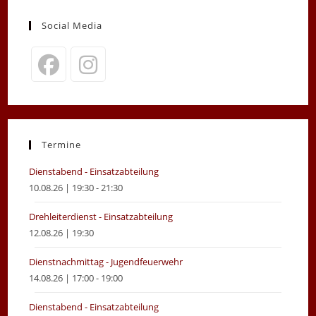
Social Media
Opens
Opens
in
in
a
a
new
new
Termine
tab
tab
Dienstabend - Einsatzabteilung
10.08.26 | 19:30 - 21:30
Drehleiterdienst - Einsatzabteilung
12.08.26 | 19:30
Dienstnachmittag - Jugendfeuerwehr
14.08.26 | 17:00 - 19:00
Dienstabend - Einsatzabteilung