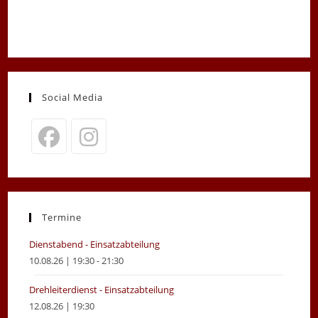
Social Media
Opens
Opens
in
in
a
a
new
new
Termine
tab
tab
Dienstabend - Einsatzabteilung
10.08.26 | 19:30 - 21:30
Drehleiterdienst - Einsatzabteilung
12.08.26 | 19:30