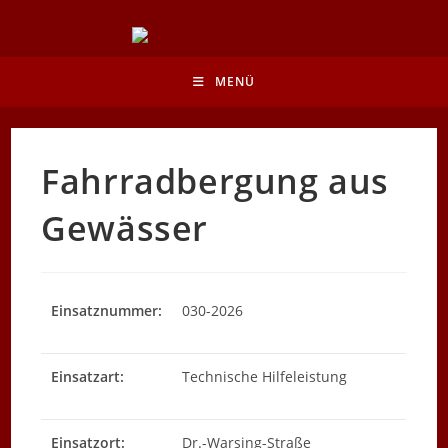
Zum
Inhalt
springen
MENÜ
Fahrradbergung aus
Gewässer
Einsatznummer:
030-2026
Einsatzart:
Technische Hilfeleistung
Einsatzort:
Dr.-Warsing-Straße