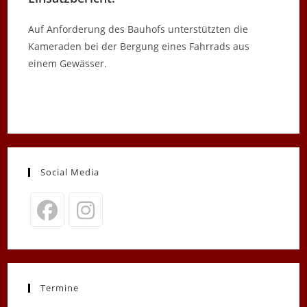
Auf Anforderung des Bauhofs unterstützten die
Kameraden bei der Bergung eines Fahrrads aus
einem Gewässer.
Social Media
Opens
Opens
in
in
a
a
new
new
Termine
tab
tab