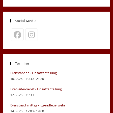
Social Media
Opens
Opens
in
in
a
a
new
new
Termine
tab
tab
Dienstabend - Einsatzabteilung
10.08.26 | 19:30 - 21:30
Drehleiterdienst - Einsatzabteilung
12.08.26 | 19:30
Dienstnachmittag - Jugendfeuerwehr
14.08.26 | 17:00 - 19:00