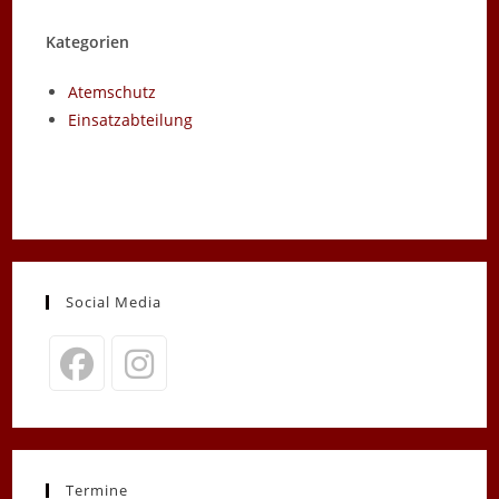
Kategorien
Atemschutz
Einsatzabteilung
Social Media
Opens
Opens
in
in
a
a
new
new
Termine