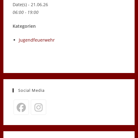
Date(s) - 21.06.26
06:00 - 19:00
Kategorien
Jugendfeuerwehr
Social Media
Opens
Opens
in
in
a
a