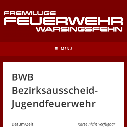
Zum
Inhalt
springen
MENÜ
BWB
Bezirksausscheid-
Jugendfeuerwehr
Datum/Zeit
Karte nicht verfügbar