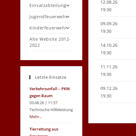
12.08.26
Einsatzabteilung
19:30
Jugendfeuerwehr
09.09.26
Kinderfeuerwehr
19:30
Alte Website 2012-
2022
14.10.26
19:30
11.11.26
19:30
Letzte Einsätze
09.12.26
Verkehrsunfall – PKW
gegen Baum
19:30
03.08.26 | 11:57
Technische Hilfeleistung
Mehr...
Tierrettung aus