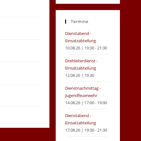
in
in
a
a
new
new
Termine
tab
tab
Dienstabend -
Einsatzabteilung
10.08.26 | 19:30 - 21:30
Drehleiterdienst -
Einsatzabteilung
12.08.26 | 19:30
Dienstnachmittag -
Jugendfeuerwehr
14.08.26 | 17:00 - 19:00
Dienstabend -
Einsatzabteilung
17.08.26 | 19:30 - 21:30