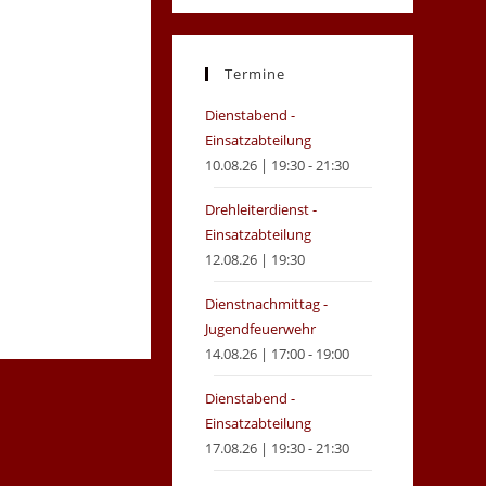
in
in
a
a
new
new
Termine
tab
tab
Dienstabend -
Einsatzabteilung
10.08.26 | 19:30 - 21:30
Drehleiterdienst -
Einsatzabteilung
12.08.26 | 19:30
Dienstnachmittag -
Jugendfeuerwehr
14.08.26 | 17:00 - 19:00
Dienstabend -
Einsatzabteilung
17.08.26 | 19:30 - 21:30