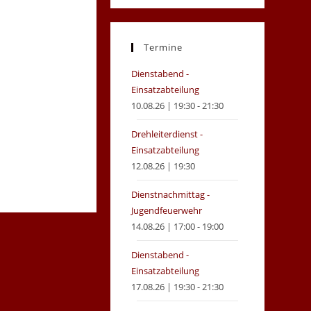
in
in
a
a
new
new
Termine
tab
tab
Dienstabend -
Einsatzabteilung
10.08.26 | 19:30 - 21:30
Drehleiterdienst -
Einsatzabteilung
12.08.26 | 19:30
Dienstnachmittag -
Jugendfeuerwehr
14.08.26 | 17:00 - 19:00
Dienstabend -
Einsatzabteilung
17.08.26 | 19:30 - 21:30