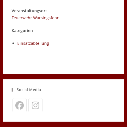
Veranstaltungsort
Feuerwehr Warsingsfehn
Kategorien
Einsatzabteilung
Social Media
Opens
Opens
in
in