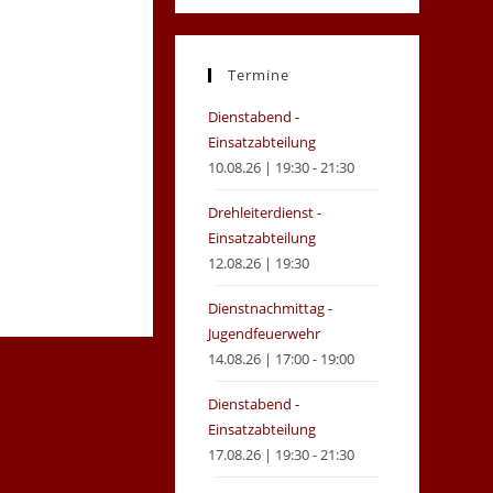
in
in
a
a
new
new
Termine
tab
tab
Dienstabend -
Einsatzabteilung
10.08.26 | 19:30 - 21:30
Drehleiterdienst -
Einsatzabteilung
12.08.26 | 19:30
Dienstnachmittag -
Jugendfeuerwehr
14.08.26 | 17:00 - 19:00
Dienstabend -
Einsatzabteilung
17.08.26 | 19:30 - 21:30