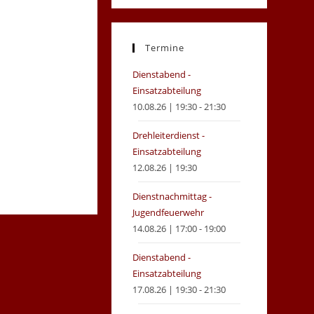
in
in
a
a
new
new
Termine
tab
tab
Dienstabend -
Einsatzabteilung
10.08.26 | 19:30 - 21:30
Drehleiterdienst -
Einsatzabteilung
12.08.26 | 19:30
Dienstnachmittag -
Jugendfeuerwehr
14.08.26 | 17:00 - 19:00
Dienstabend -
Einsatzabteilung
17.08.26 | 19:30 - 21:30