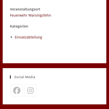
Veranstaltungsort
Feuerwehr Warsingsfehn
Kategorien
Einsatzabteilung
Social Media
Opens
Opens
in
in