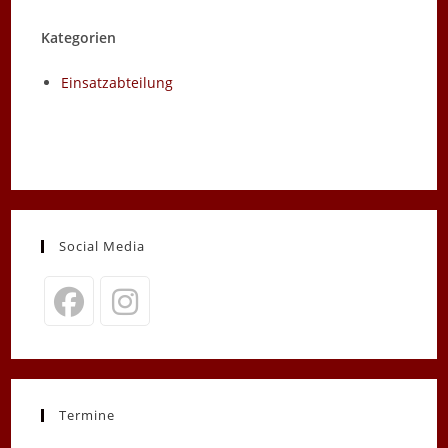
Kategorien
Einsatzabteilung
Social Media
Opens
Opens
in
in
a
a
new
new
Termine
tab
tab