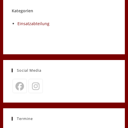
Kategorien
Einsatzabteilung
Social Media
Opens
Opens
in
in
a
a
new
new
Termine
tab
tab