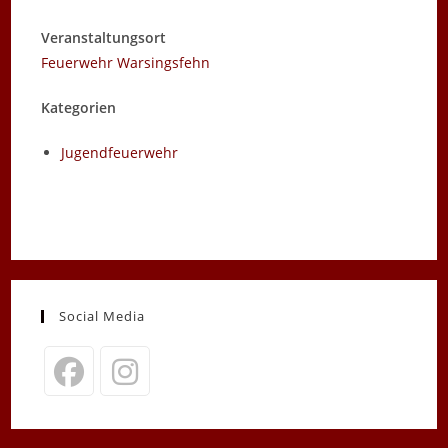
Veranstaltungsort
Feuerwehr Warsingsfehn
Kategorien
Jugendfeuerwehr
Social Media
Opens
Opens
in
in