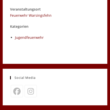
Veranstaltungsort
Feuerwehr Warsingsfehn
Kategorien
Jugendfeuerwehr
Social Media
Opens
Opens
in
in